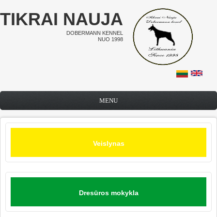
Pereiti į pagrindinį turinį
TIKRAI NAUJA
DOBERMANN KENNEL
NUO 1998
MENU
Veislynas
Dresūros mokykla