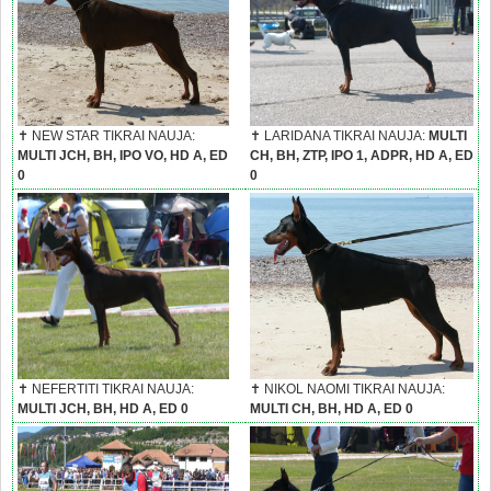
✝ NEW STAR TIKRAI NAUJA:
✝ LARIDANA TIKRAI NAUJA:
MULTI
MULTI JCH, BH, IPO VO, HD A, ED
CH, BH, ZTP, IPO 1, ADPR, HD A, ED
0
0
✝ NEFERTITI TIKRAI NAUJA:
✝ NIKOL NAOMI TIKRAI NAUJA:
MULTI JCH, BH, HD A, ED 0
MULTI CH, BH, HD A, ED 0