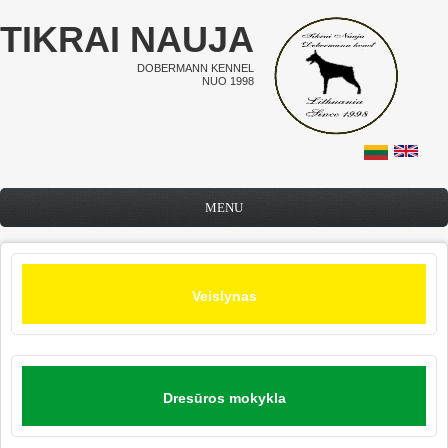
Pereiti į pagrindinį turinį
TIKRAI NAUJA
DOBERMANN KENNEL
NUO 1998
MENU
Veislynas
Dresūros mokykla