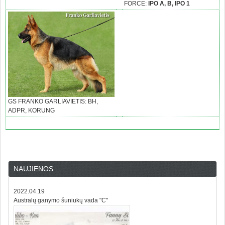
FORCE:
IPO A, B, IPO 1
GS FRANKO GARLIAVIETIS: BH,
ADPR, KORUNG
NAUJIENOS
2022.04.19
Australų ganymo šuniukų vada "C"