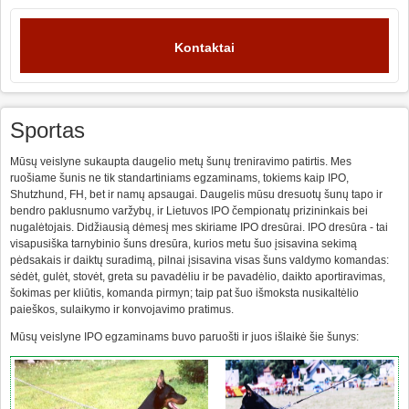
Kontaktai
Sportas
Mūsų veislyne sukaupta daugelio metų šunų treniravimo patirtis. Mes
ruošiame šunis ne tik standartiniams egzaminams, tokiems kaip IPO,
Shutzhund, FH, bet ir namų apsaugai. Daugelis mūsu dresuotų šunų tapo ir
bendro paklusnumo varžybų, ir Lietuvos IPO čempionatų prizininkais bei
nugalėtojais. Didžiausią dėmesį mes skiriame IPO dresūrai. IPO dresūra - tai
visapusiška tarnybinio šuns dresūra, kurios metu šuo įsisavina sekimą
pėdsakais ir daiktų suradimą, pilnai įsisavina visas šuns valdymo komandas:
sėdėt, gulėt, stovėt, greta su pavadėliu ir be pavadėlio, daikto aportiravimas,
šokimas per kliūtis, komanda pirmyn; taip pat šuo išmoksta nusikaltėlio
paieškos, sulaikymo ir konvojavimo pratimus.
Mūsų veislyne IPO egzaminams buvo paruošti ir juos išlaikė šie šunys: