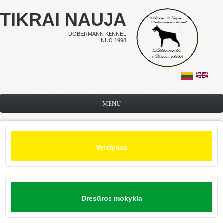
Pereiti į pagrindinį turinį
TIKRAI NAUJA
DOBERMANN KENNEL
NUO 1998
MENU
Veislynas
Dresūros mokykla