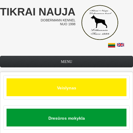
Pereiti į pagrindinį turinį
TIKRAI NAUJA
DOBERMANN KENNEL
NUO 1998
MENU
Veislynas
Dresūros mokykla