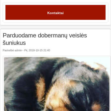
Kontaktai
Parduodame dobermanų veislės
šuniukus
Paskelbė
admin
-
Pir, 2018-10-15 21:40