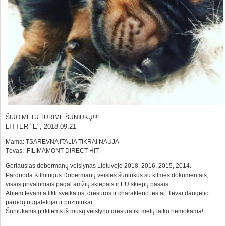
ŠIUO METU TURIME ŠUNIUKŲ!!!!
LITTER "E", 2018.09.21
Mama: TSAREVNA ITALIA TIKRAI NAUJA
Tėvas: FILIMAMONT DIRECT HIT
Geriausias dobermanų veislynas Lietuvoje 2018, 2016, 2015, 2014.
Parduoda Kilmingus Dobermanų veislės šuniukus su kilmės dokumentais,
visais privalomais pagal amžių skiepais ir EU skiepų pasais.
Abiem tėvam atlikti sveikatos, dresūros ir charakterio testai. Tėvai daugelio
parodų nugalėtojai ir prizininkai.
Šuniukams pirktiems iš mūsų veislyno dresūra iki metų laiko nemokama!