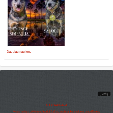
Daugiau naujienų
Į viršų
©
it-crowd.lt
2015
Visas turinys priklauso Andriui Čečiui, kopijuoti be sutikimo draudžiama.