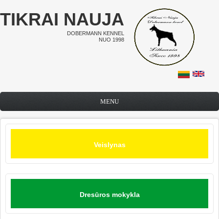
Pereiti į pagrindinį turinį
TIKRAI NAUJA
DOBERMANN KENNEL
NUO 1998
MENU
Veislynas
Dresūros mokykla