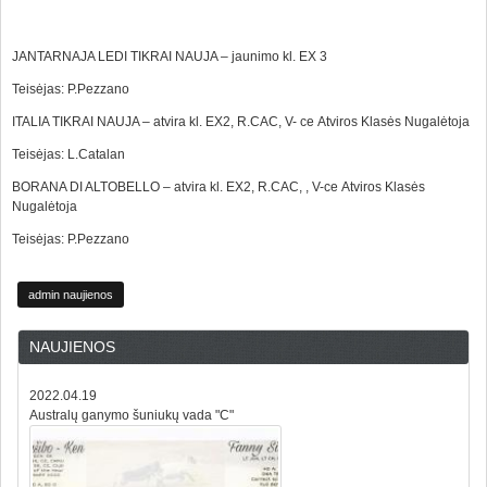
JANTARNAJA LEDI TIKRAI NAUJA – jaunimo kl. EX 3
Teisėjas: P.Pezzano
ITALIA TIKRAI NAUJA – atvira kl. EX2, R.CAC, V- ce Atviros Klasės Nugalėtoja
Teisėjas: L.Catalan
BORANA DI ALTOBELLO – atvira kl. EX2, R.CAC, , V-ce Atviros Klasės
Nugalėtoja
Teisėjas: P.Pezzano
admin naujienos
NAUJIENOS
2022.04.19
Australų ganymo šuniukų vada "C"