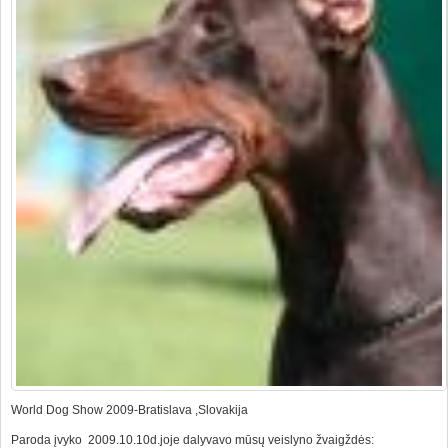
World Dog Show 2009-Bratislava ,Slovakija
Paroda įvyko 2009.10.10d.joje dalyvavo mūsų veislyno žvaigždės: