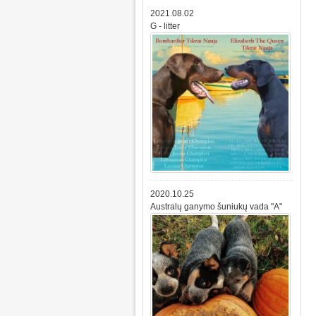
2021.08.02
G - litter
2020.10.25
Australų ganymo šuniukų vada "A"