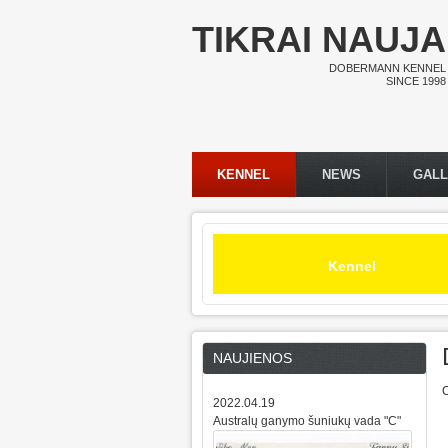
Skip to main content
TIKRAI NAUJA
DOBERMANN KENNEL
SINCE 1998
KENNEL
NEWS
GAL
Main menu
Kennel
NAUJIENOS
C
2022.04.19
Australų ganymo šuniukų vada "C"