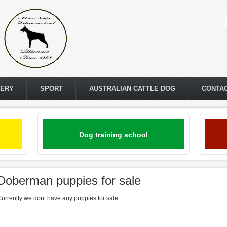
LERY
SPORT
AUSTRALIAN CATTLE DOG
CONTA
Dog training school
Doberman puppies for sale
urrenlty we dont have any puppies for sale.