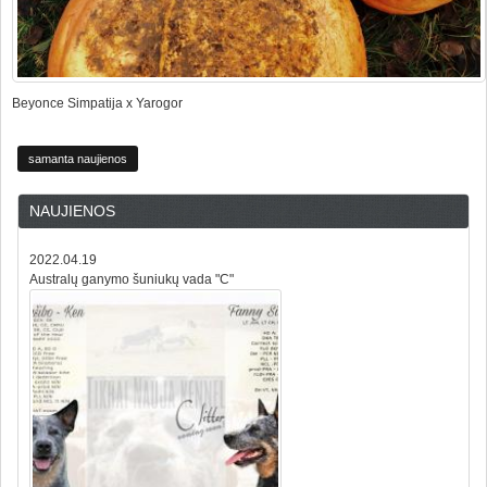
Beyonce Simpatija x Yarogor
samanta naujienos
NAUJIENOS
2022.04.19
Australų ganymo šuniukų vada "C"