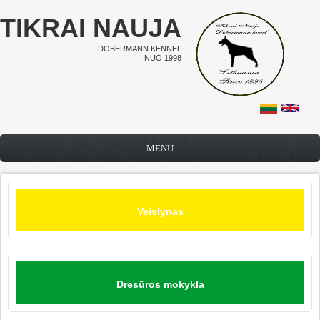
Pereiti į pagrindinį turinį
TIKRAI NAUJA
DOBERMANN KENNEL
NUO 1998
MENU
Veislynas
Dresūros mokykla