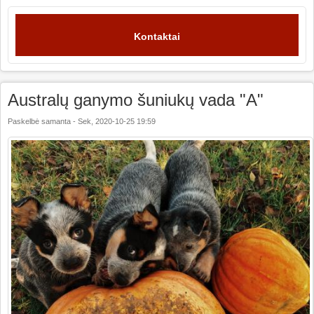
Kontaktai
Australų ganymo šuniukų vada "A"
Paskelbė
samanta
-
Sek, 2020-10-25 19:59