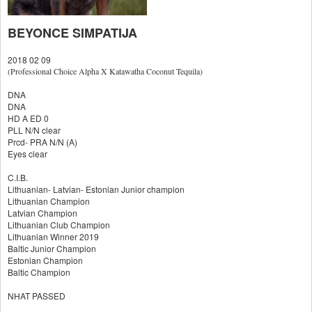
BEYONCE SIMPATIJA
2018 02 09
(Professional Choice Alpha X Katawatha Coconut Tequila)
DNA
DNA
HD A ED 0
PLL N/N clear
Prcd- PRA N/N (A)
Eyes clear
C.I.B.
Lithuanian- Latvian- Estonian Junior champion
Lithuanian Champion
Latvian Champion
Lithuanian Club Champion
Lithuanian Winner 2019
Baltic Junior Champion
Estonian Champion
Baltic Champion
NHAT PASSED