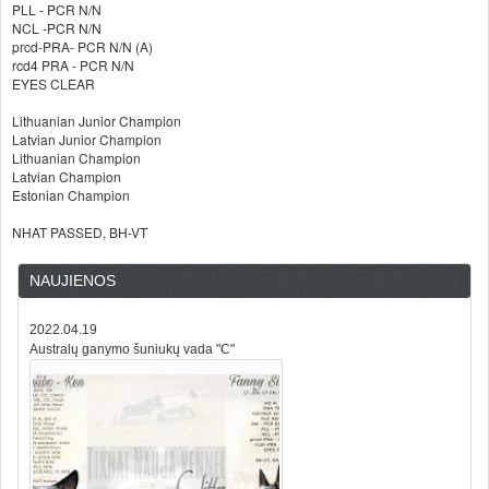
PLL - PCR N/N
NCL -PCR N/N
prcd-PRA- PCR N/N (A)
rcd4 PRA - PCR N/N
EYES CLEAR
Lithuanian Junior Champion
Latvian Junior Champion
Lithuanian Champion
Latvian Champion
Estonian Champion
NHAT PASSED, BH-VT
NAUJIENOS
2022.04.19
Australų ganymo šuniukų vada "C"