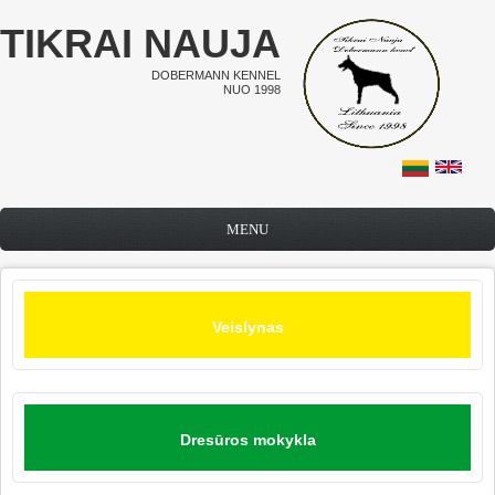
Pereiti į pagrindinį turinį
TIKRAI NAUJA
DOBERMANN KENNEL
NUO 1998
MENU
Veislynas
Dresūros mokykla