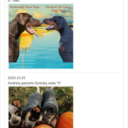
G - litter
2020.10.25
Australų ganymo šuniukų vada "A"