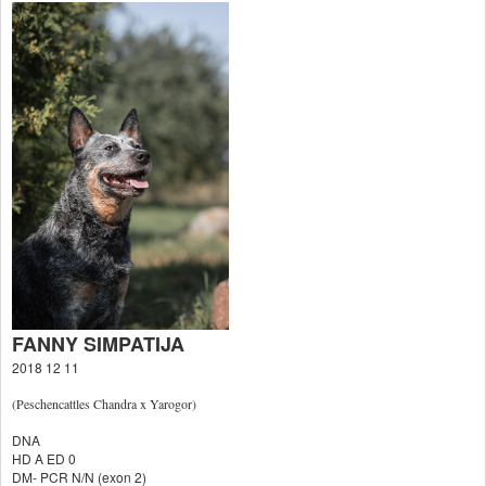
FANNY SIMPATIJA
2018 12 11
(Peschencattles Chandra x Yarogor)
DNA
HD A ED 0
DM- PCR N/N (exon 2)