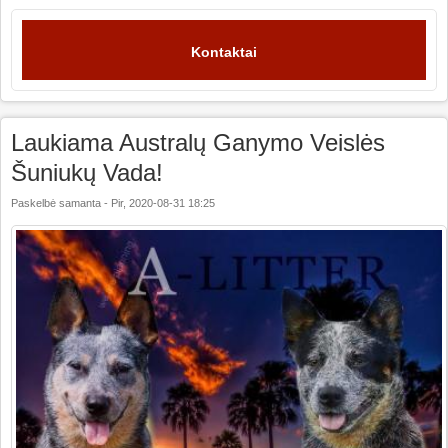
Kontaktai
Laukiama Australų Ganymo Veislės
Šuniukų Vada!
Paskelbė
samanta
-
Pir, 2020-08-31 18:25