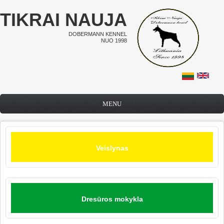
Pereiti į pagrindinį turinį
TIKRAI NAUJA
DOBERMANN KENNEL
NUO 1998
MENU
Veislynas
Dresūros mokykla