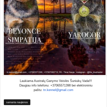
Laukiama Australų Ganymo Veislės Šuniukų Vada!!!
Daugiau info telefonu: +37065571398 bei elektroniniu
paštu:
tn.kennel@gmail.com
samanta naujienos