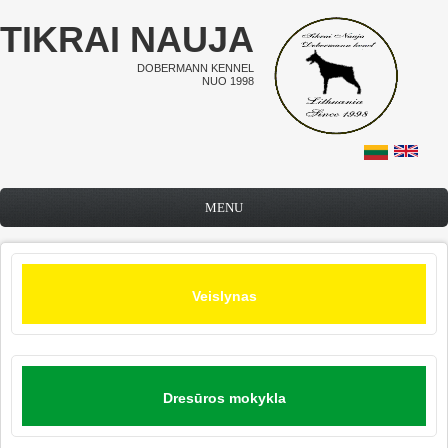
Pereiti į pagrindinį turinį
TIKRAI NAUJA
DOBERMANN KENNEL
NUO 1998
MENU
Veislynas
Dresūros mokykla