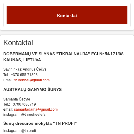
Kontaktai
Kontaktai
DOBERMANŲ VEISLYNAS "TIKRAI NAUJA" FCI Nr./N-171/08
KAUNAS, LIETUVA
Savininkas: Andrius Čečys
Tel.: +370 655 71398
Email:
tn.kennel@gmail.com
AUSTRALŲ GANYMO ŠUNYS
Samanta Čečytė
Tel.: +37067080719
email:
samantadama@gmail.com
instagram: @threeheelers
Šunų dresūros mokykla "TN PROFI"
Instagram: @tn.profi