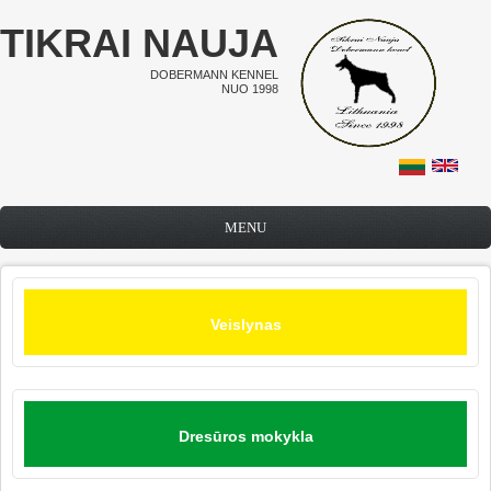
Pereiti į pagrindinį turinį
TIKRAI NAUJA
DOBERMANN KENNEL
NUO 1998
MENU
Veislynas
Dresūros mokykla