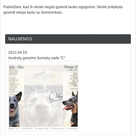
Pabrežiam, kad ši veislė negali gyventi lauko sąlygomis. Veislė pritaikyta
gyventi viduje kartu su šeimininkais.
NAUJIENOS
2022.04.19
Australų ganymo šuniukų vada "C"