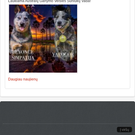
Laukiama Australų Ganymo Veislės Šuniukų Vada!
Daugiau naujienų
Į viršų