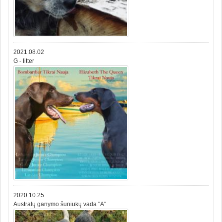
2021.08.02
G - litter
2020.10.25
Australų ganymo šuniukų vada "A"