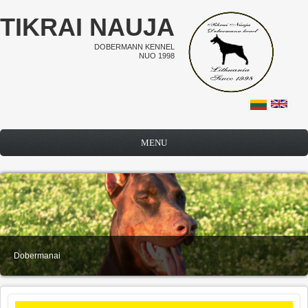
Pereiti į pagrindinį turinį
TIKRAI NAUJA
DOBERMANN KENNEL
NUO 1998
MENU
Dobermanai