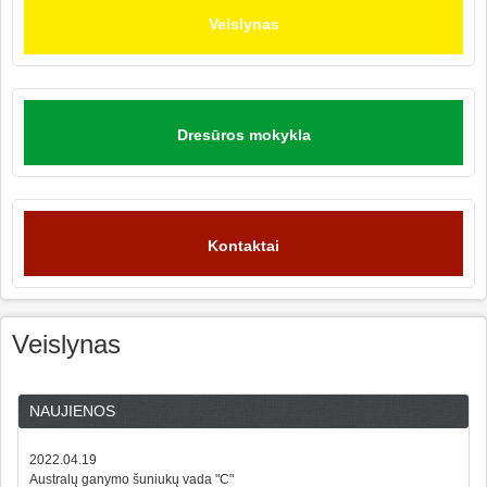
Veislynas
Dresūros mokykla
Kontaktai
Veislynas
NAUJIENOS
2022.04.19
Australų ganymo šuniukų vada "C"