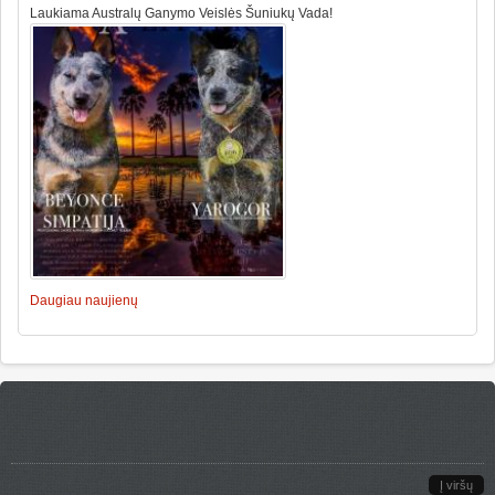
Laukiama Australų Ganymo Veislės Šuniukų Vada!
Daugiau naujienų
Į viršų