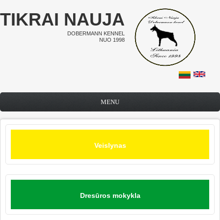
Pereiti į pagrindinį turinį
TIKRAI NAUJA
DOBERMANN KENNEL
NUO 1998
MENU
Veislynas
Dresūros mokykla