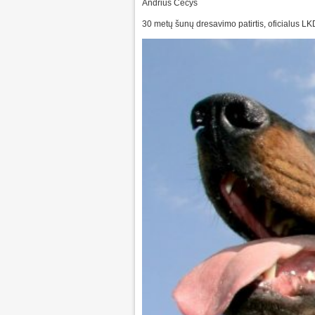
Andrius Čečys
30 metų šunų dresavimo patirtis, oficialus LK