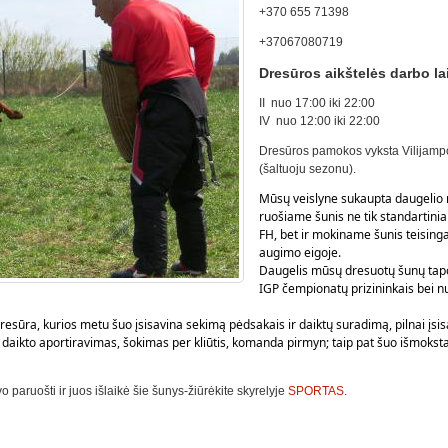
+370 655 71398
+37067080719
Dresūros aikštelės darbo lai
II nuo 17:00 iki 22:00
IV nuo 12:00 iki 22:00
Dresūros pamokos vyksta Vilijampo
(šaltuoju sezonu).
Mūsų veislyne sukaupta daugelio m
ruošiame šunis ne tik standartini
FH, bet ir mokiname šunis teisinga
augimo eigoje.
Daugelis mūsų dresuotų šunų tapo 
IGP čempionatų prizininkais bei n
dresūra, kurios metu šuo įsisavina sekimą pėdsakais ir daiktų suradimą, pilnai įs
o, daikto aportiravimas, šokimas per kliūtis, komanda pirmyn; taip pat šuo išmoksta 
paruošti ir juos išlaikė šie šunys-žiūrėkite skyrelyje
SPORTAS
.