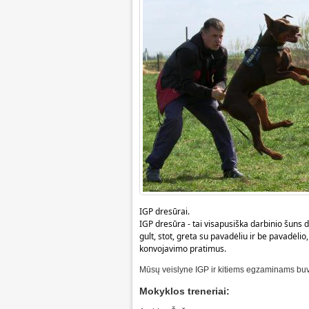
IGP dresūrai.
IGP dresūra - tai visapusiška darbinio šuns 
gult, stot, greta su pavadėliu ir be pavadėli
konvojavimo pratimus.
Mūsų veislyne IGP ir kitiems egzaminams buvo 
Mokyklos treneriai: