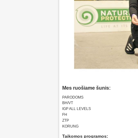
Mes ruošiame šunis:
PARODOMS
BH/VT
IGP ALL LEVELS
FH
ZTP
KORUNG
Taikomos programos: