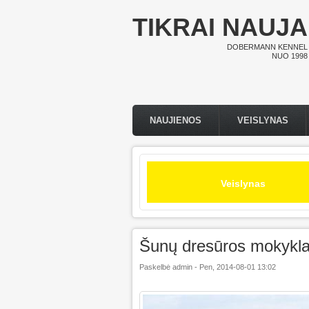
Pereiti į pagrindinį turinį
TIKRAI NAUJA
DOBERMANN KENNEL
NUO 1998
NAUJIENOS
VEISLYNAS
Pagrindinis meniu
Veislynas
Šunų dresūros mokykl
Paskelbė
admin
-
Pen, 2014-08-01 13:02