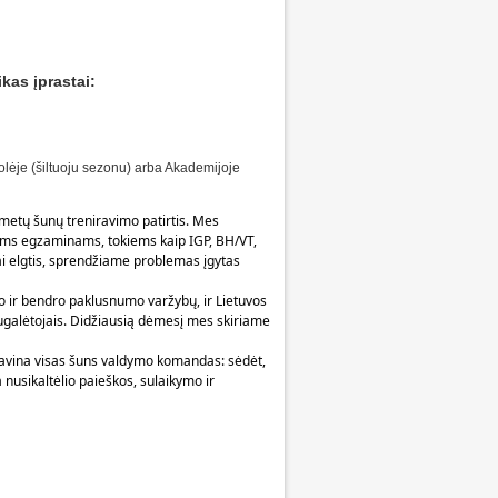
kas įprastai:
lėje (šiltuoju sezonu) arba Akademijoje
etų šunų treniravimo patirtis. Mes 
ams egzaminams, tokiems kaip IGP, BH/VT, 
i elgtis, sprendžiame problemas įgytas 
ir bendro paklusnumo varžybų, ir Lietuvos 
ugalėtojais. Didžiausią dėmesį mes skiriame 
isavina visas šuns valdymo komandas: sėdėt, 
nusikaltėlio paieškos, sulaikymo ir 