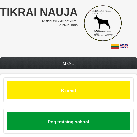
Skip to main content
TIKRAI NAUJA
DOBERMANN KENNEL
SINCE 1998
MENU
Kennel
Dog training school