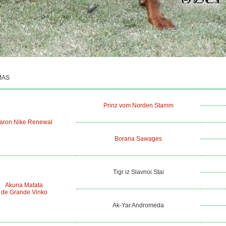
MAS
Prinz vom Norden Stamm
aron Nike Renewal
Borana Sawages
Tigr iz Slavnoi Stai
Akuna Matata
de Grande Vinko
Ak-Yar Andromeda