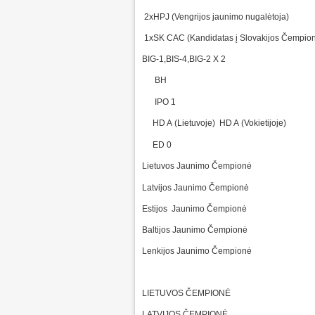
2xHPJ (Vengrijos jaunimo nugalėtoja)
1xSK CAC (Kandidatas į Slovakijos Čempio
BIG-1,BIS-4,BIG-2 X 2
BH
IPO 1
HD A (Lietuvoje) HD A (Vokietijoje)
ED 0
Lietuvos Jaunimo Čempionė
Latvijos Jaunimo Čempionė
Estijos Jaunimo Čempionė
Baltijos Jaunimo Čempionė
Lenkijos Jaunimo Čempionė
LIETUVOS ČEMPIONĖ
LATVIJOS ČEMPIONĖ