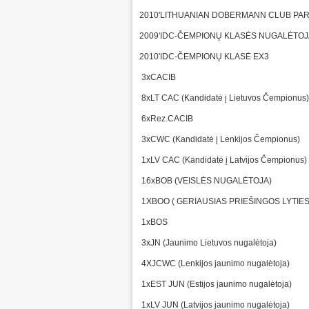
2010'LITHUANIAN DOBERMANN CLUB PA
2009'IDC-ČEMPIONŲ KLASĖS NUGALĖTOJ
2010'IDC-ČEMPIONŲ KLASĖ EX3
3xCACIB
8xLT CAC (Kandidatė į Lietuvos Čempionus)
6xRez.CACIB
3xCWC (Kandidatė į Lenkijos Čempionus)
1xLV CAC (Kandidatė į Latvijos Čempionus)
16xBOB (VEISLĖS NUGALĖTOJA)
1XBOO ( GERIAUSIAS PRIEŠINGOS LYTIES
1xBOS
3xJN (Jaunimo Lietuvos nugalėtoja)
4XJCWC (Lenkijos jaunimo nugalėtoja)
1xEST JUN (Estijos jaunimo nugalėtoja)
1xLV JUN (Latvijos jaunimo nugalėtoja)