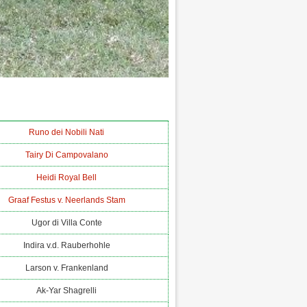
Runo dei Nobili Nati
Tairy Di Campovalano
Heidi Royal Bell
Graaf Festus v. Neerlands Stam
Ugor di Villa Conte
Indira v.d. Rauberhohle
Larson v. Frankenland
Ak-Yar Shagrelli