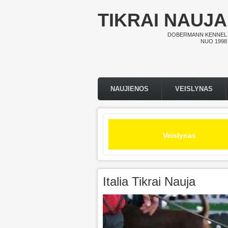
Pereiti į pagrindinį turinį
TIKRAI NAUJA
DOBERMANN KENNEL
NUO 1998
NAUJIENOS
VEISLYNAS
Pagrindinis meniu
Veislynas
Italia Tikrai Nauja