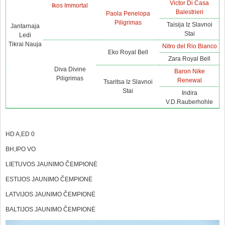
Victor Di Casa
Ikos Immortal
Balestrieri
Paola Penelopa
Piligrimas
Taisija Iz Slavnoi
Jantarnaja
Stai
Ledi
Tikrai Nauja
Nitro del Rio Bianco
Eko Royal Bell
Zara Royal Bell
Diva Divine
Baron Nike
Piligrimas
Renewal
Tsaritsa Iz Slavnoi
Stai
Indira
V.D.Rauberhohle
HD A,ED 0
BH,IPO VO
LIETUVOS JAUNIMO ČEMPIONĖ
ESTIJOS JAUNIMO ČEMPIONĖ
LATVIJOS JAUNIMO ČEMPIONĖ
BALTIJOS JAUNIMO ČEMPIONĖ