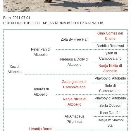
Born: 2011.07.01
F: XOX DI ALTOBELLO M: JANTARNAJA LEDI TIKRAI NAUJA
Gino Gomez del
Citone
Zola By Free Half
Barbika Renewal
Peter Pan di
Tyson di
Altobello
Campovalano
Nebrasca Dolly di
Altobello
Nadja Nikita di
Xox di
Altobello
Altobello
Playboy di Altobello
Garangolden di
Sole di
Campovalano
Dolores di
Campovalano
Altobello
Playboy di Altobello
Nadja Nikita di
Altobello
Berta Dobson
Ilane Darafal
Ali Amadeus
Taisija Iz Slavnoi
Piligrimas
Stai
Livonija Baron