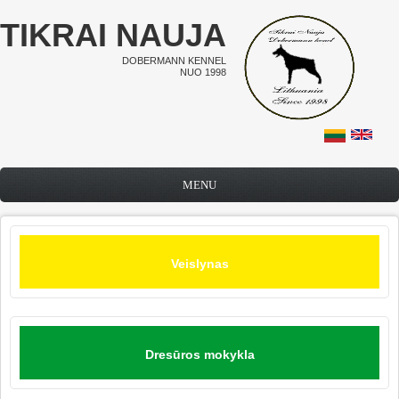
Pereiti į pagrindinį turinį
TIKRAI NAUJA
DOBERMANN KENNEL
NUO 1998
MENU
Veislynas
Dresūros mokykla