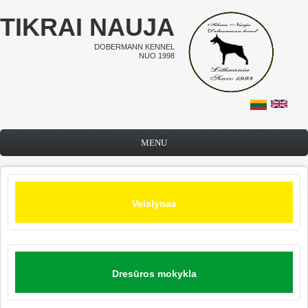
Pereiti į pagrindinį turinį
TIKRAI NAUJA
DOBERMANN KENNEL
NUO 1998
MENU
Veislynas
Dresūros mokykla