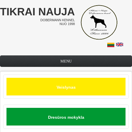
Pereiti į pagrindinį turinį
TIKRAI NAUJA
DOBERMANN KENNEL
NUO 1998
MENU
Veislynas
Dresūros mokykla