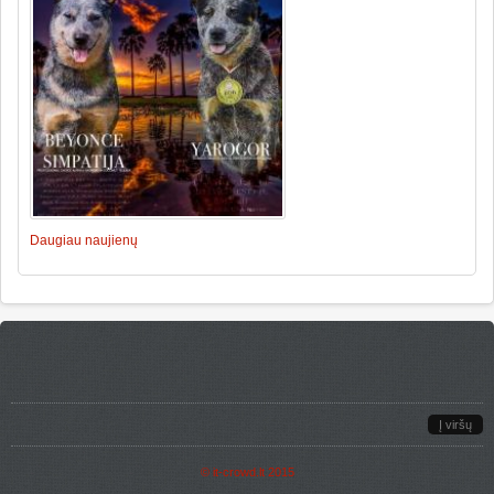
Daugiau naujienų
Į viršų
©
it-crowd.lt
2015