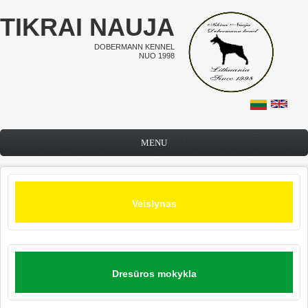
Pereiti į pagrindinį turinį
TIKRAI NAUJA
DOBERMANN KENNEL
NUO 1998
MENU
Veislynas
Dresūros mokykla