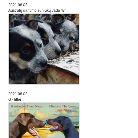
2021.08.02
Australų ganymo šuniukų vada "B"
2021.08.02
G - litter