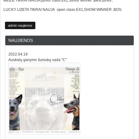
MEILE TIKRAI NAUJA junior class Ex1,Junior winner ,Best junior;
LUCKY LIZETA TIKRAI NAUJA open class EX1,SHOW WINNER ,BOS.
admin naujienos
NAUJIENOS
2022.04.19
Australų ganymo šuniukų vada "C"