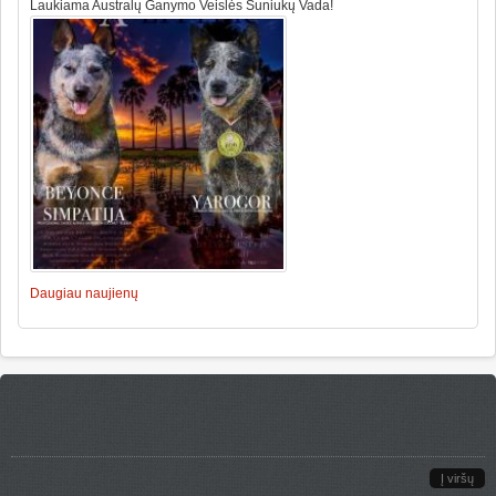
Laukiama Australų Ganymo Veislės Šuniukų Vada!
Daugiau naujienų
Į viršų