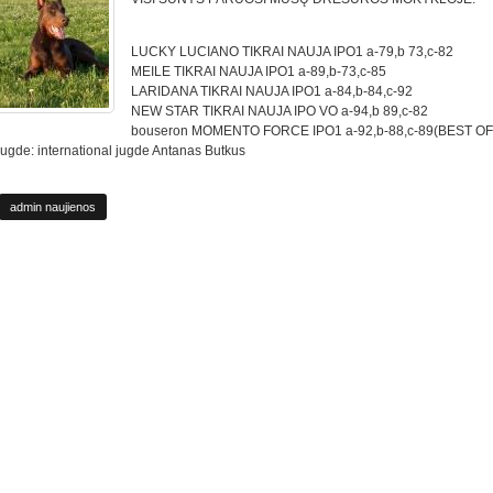
LUCKY LUCIANO TIKRAI NAUJA IPO1 a-79,b 73,c-82
MEILE TIKRAI NAUJA IPO1 a-89,b-73,c-85
LARIDANA TIKRAI NAUJA IPO1 a-84,b-84,c-92
NEW STAR TIKRAI NAUJA IPO VO a-94,b 89,c-82
bouseron MOMENTO FORCE IPO1 a-92,b-88,c-89(BEST OF
ugde: international jugde Antanas Butkus
admin naujienos