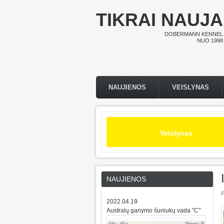
Pereiti į pagrindinį turinį
TIKRAI NAUJA
DOBERMANN KENNEL
NUO 1998
NAUJIENOS
VEISLYNAS
Pagrindinis meniu
Veislynas
NAUJIENOS
P
2022.04.19
Australų ganymo šuniukų vada "C"