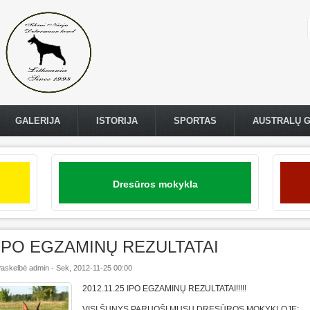
GALERIJA
ISTORIJA
SPORTAS
AUSTRALŲ 
Dresūros mokykla
IPO EGZAMINŲ REZULTATAI
askelbė
admin
-
Sek, 2012-11-25 00:00
2012.11.25 IPO EGZAMINŲ REZULTATAI!!!!!
VISI ŠUNYS PARUOŠI MUSŲ DRESŪROS MOKYKLOJE: