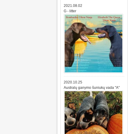
2021.08.02
G - litter
2020.10.25
Australų ganymo šuniukų vada "A"