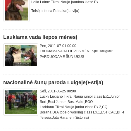
Leila Laime Tikrai Nauja jaunimo klasė Ex.
Teisėja:Inesa Pablaka(Latvija)
Laukiama vada liepos mėnesį
Pen, 2011-07-01 00:00
LAUKIAMA VADA LIEPOS MĖNESĮ!!!
Daugiau:
PARDUODAME ŠUNIUKUS
Nacionalinė šunų paroda Luigeje(Estija)
Šeš, 2011-06-25 00:00
Lucky Luciano Tikrai Nauja junior class Ex1,Junior
Sert.,Best Junior ,Best Male ,BOO
Laridana Tikrai Nauja junior class Ex 2,CQ
Borana Di Altobelo working class Ex.1,EST CAC,BF 4
Teisėja:Juta Haranen (Estonia)