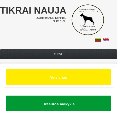
Pereiti į pagrindinį turinį
TIKRAI NAUJA
DOBERMANN KENNEL
NUO 1998
MENU
Veislynas
Dresūros mokykla