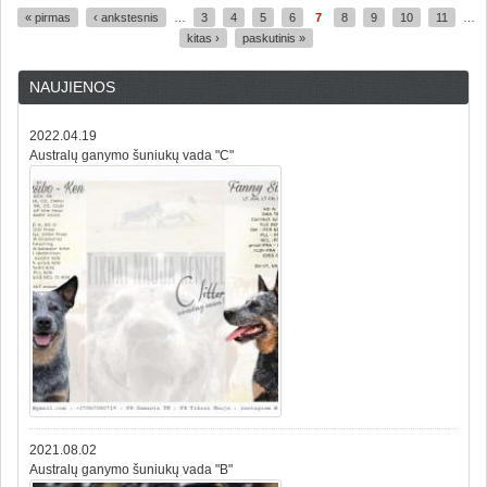
« pirmas
‹ ankstesnis
…
3
4
5
6
7
8
9
10
11
…
Puslapiai
kitas ›
paskutinis »
NAUJIENOS
2022.04.19
Australų ganymo šuniukų vada "C"
2021.08.02
Australų ganymo šuniukų vada "B"