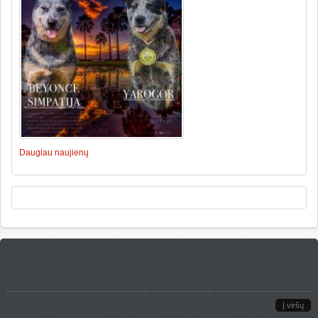
Daugiau naujienų
Į viršų